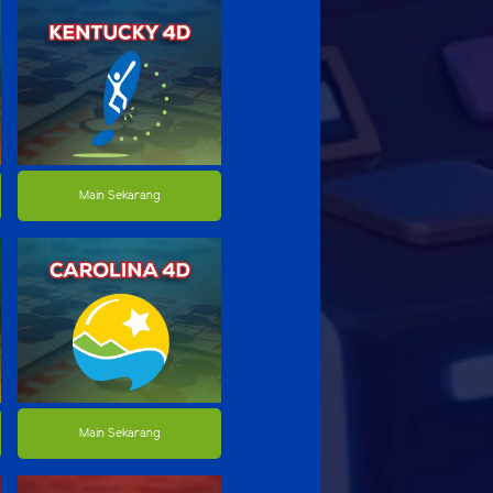
Main Sekarang
Main Sekarang