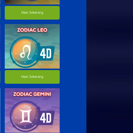
Main Sekarang
Main Sekarang