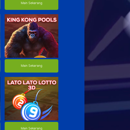
Main Sekarang
Main Sekarang
Main Sekarang