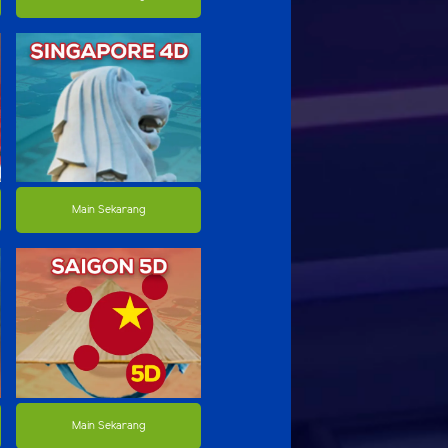
Main Sekarang
Main Sekarang