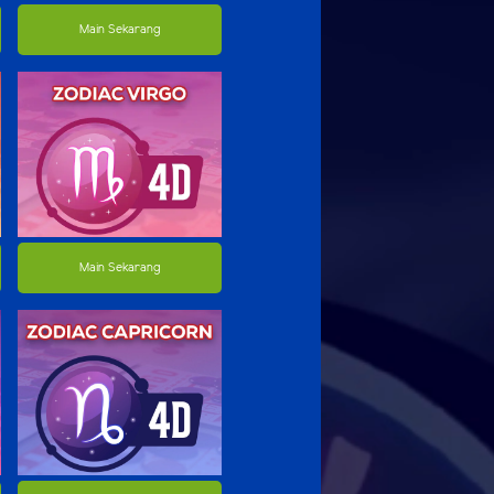
Main Sekarang
Main Sekarang