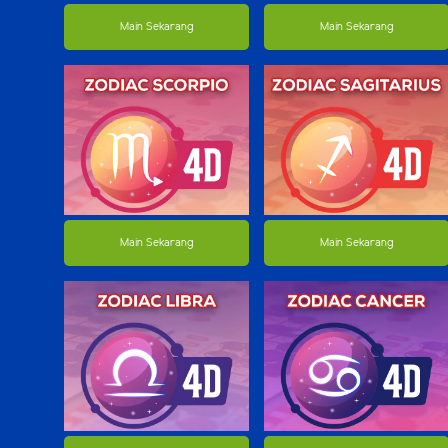
Main Sekarang
Main Sekarang
Main Sekarang
Main Sekarang