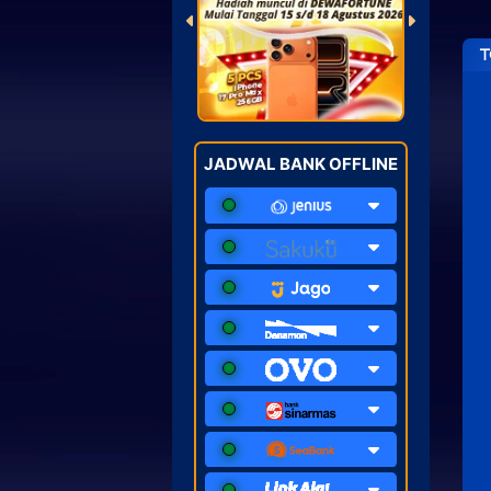
T
JADWAL BANK OFFLINE