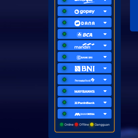
Online
Offline
Gangguan