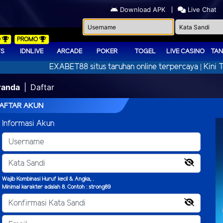
Download APK
Live Chat
O
PROMO
TS
IDNLIVE
ARCADE
POKER
TOGEL
LIVE CASINO
TA
T88 situs taruhan online terpercaya | Kini Telah Hadir miniga
randa
Daftar
AFTAR AKUN
Informasi Akun
Wajib Kombinasi Huruf kecil & Angka, .
Minimal karakter adalah 8. Contoh : strong89