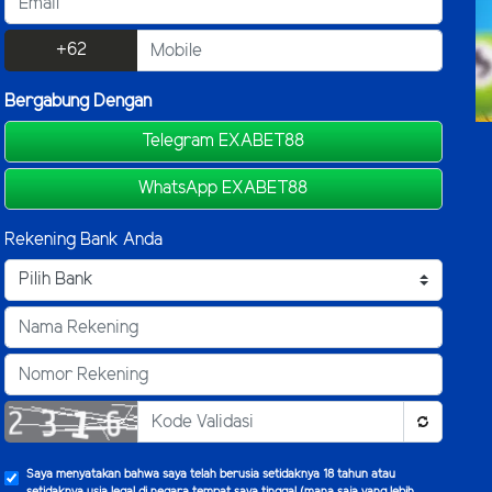
+62
Bergabung Dengan
Telegram EXABET88
WhatsApp EXABET88
Rekening Bank Anda
Saya menyatakan bahwa saya telah berusia setidaknya 18 tahun atau